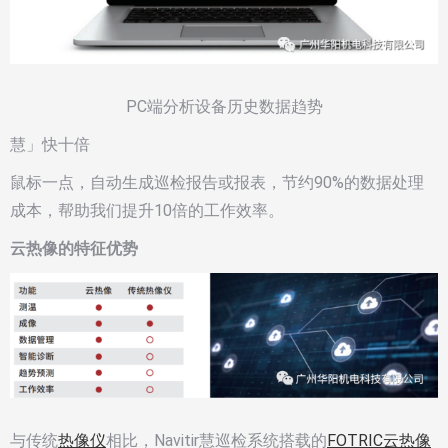
PC端分析设备历史数据趋势
慧」快十倍
鼠标一点，自动生成巡检报告或报表，节约90%的数据处理
成本，帮助我们提升10倍的工作效率。
云热像的特征优势
与传统
热像仪
相比，Navitir慧巡检系统搭载的
FOTRIC云热像