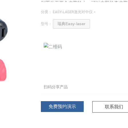
别置放于两个皮带轮上，可以立即检查皮带
实惠的价格，单人操作只要花不到
30
秒钟
分类：
EASY-LASER激光对中仪
利器。
瑞典Easy-laser
型号：
扫码分享产品
免费预约演示
联系我们