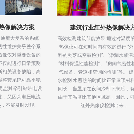
热像解决方案
建筑行业红外热像解决
交通庞大复杂的系统
高效检测建筑节能效果 通过对温度
测性维护关乎整个系
热像仪可在短时间内有效的进行 “
热像仪对重要设备的
料的剥落或空鼓检测”、“渗漏水或滞
不仅能进行日常预测
“材料保温性能检测”、 “房间气密性检
断相关设备缺陷，高
气设备、管道和空调的检测”等。 
障整套系统可靠平稳
水检测 水蓄热的时间比正常屋顶材
度监测 牵引站带电设
间长，当屋顶在夜间冷却下来后，
化，又因为电压电流
由于其温度比其他区域高，因此，
，不能及时发现…
红外热像仪检测出来，…