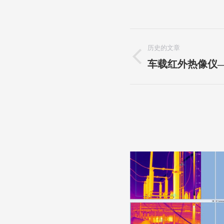
项
历史的文章
目
上
车载红外热像仪
一
导
个
航
项
目：