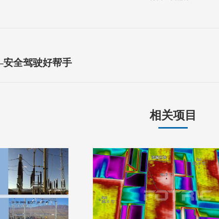
下
—安全驾驶好帮手
一
个
项
相关项目
目：