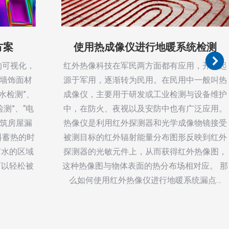
方案
使用热成像仪进行地暖系统检测
的可视化，
红外热像科技在军民两方面都有应用，开始起
外墙饰面材
源于军用，逐渐转为民用。在民用中一般叫热
水检测”、
成像仪，主要用于研发或工业检测与设备维护
测”、“电
中，在防火、夜视以及安防中也有广泛应用。
建筑房屋漏
热像仪是利用红外探测器和光学成像物镜接受
料蓄热的时
被测目标的红外辐射能量分布图形反映到红外
有水的区域
探测器的光敏元件上，从而获得红外热像图，
可以轻松被
这种热像图与物体表面的热分布场相对应。 那
么如何使用红外热像仪进行地暖系统漏点…