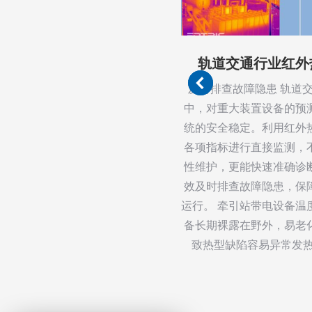
轨道交通行业红外
坑红外在线预警监控系统
概述
及时排查故障隐患 轨道
中，对重大装置设备的预
机垃圾料坑是用于焚烧废物的暂
统的安全稳定。利用红外
合和进料准备，储存堆积各类
各项指标进行直接监测，
较为复杂且常有易燃、易反应
性维护，更能快速准确诊
反应剧烈燃烧，经常有自燃现
效及时排查故障隐患，保
灾风险较大，给安全生产带来
运行。 牵引站带电设备温
废弃物成分复杂，尤其在料坑
备长期裸露在野外，易老
共同作用极易导致火灾发生。
致热型缺陷容易异常发热
放热：废物中混杂的氧化剂和
学反应大量放热（如高锰酸…