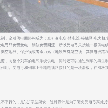
制，牵引供电回路构成为：牵引变电所-馈电线-接触网-电力机
受电弓只负责受电，钢轨负责回流，所以受电弓只接触一根供电
、架空地线、保护线或者承力索（地铁没有架空线，其供电线路
电源，向整个列车的电气系统供电，同时还可以通过列车的再生
纽作用。受电弓和列车上部输电线路接触的是一块滑板，在滑板
轨不平行的，是“之”字型架设，这种设计是为了避免受电弓某处