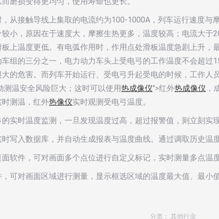
从而磨损变得更均匀，使用寿命也更长。
，从接触导线上集取的电流约为100-1000A，列车运行速度与
较小，原因在于速度大，摩擦生热更多，温度较高；电流大于2
板上温度更低。有电弧作用时，作用点处滑板温度急剧上升，最
车组的三分之一，电力动力车头上受电弓的工作温度不会超过15
很大的危害。而列车开始运行、受电弓升起受电的时候，工作人
手动测温安全风险巨大；这时可以使用
热成像仪
">红外
热成像仪
，
实时测温，红外
热像仪
实时观测受电弓温度。
弓的实时温度监测，一旦发现温度过高，超过报警值，则立刻实
实时写入数据库，并自动生成报表与温度曲线。通过调取历史温
桌面软件，可对画面多个点位进行自定义标记，实时测量多点温
件，可对画面区域进行测量，显示框选区域的温度最大值、最小
分类：
其他行业