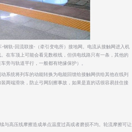
车-钢轨-回流联接-（牵引变电所）接地网。电流从接触网进入机
线。在车顶上可能会看见数根线，但供电线路只有一条，其他的
在车旁与轨道平行，一般都有绝缘保护）。
制动系统将列车的动能转换为电能回馈给接触网供给其他在线列
加装两端滑块，防止弓网刮擦事故，如果是直的话很容易挂住接
持续与高压线摩擦造成单点温度过高或者磨损不均。轮流摩擦可让